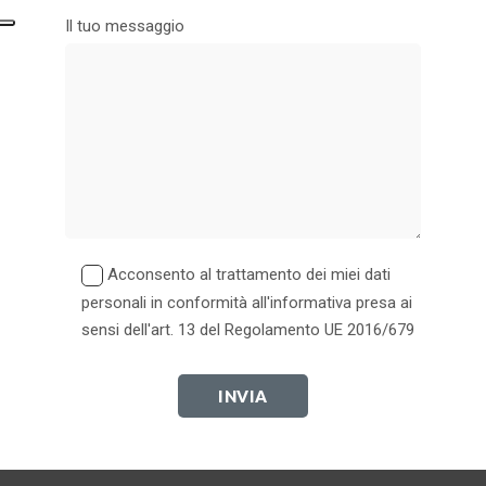
PUNTO VENDITA MILANO
Il tuo messaggio
Via Lodovico Muratori, 55, 20135 Milano MI
+39025461100
BETTERSLEEPLAB™ - CENTRO MATERASSI
E LETTI SIMMONS
Via Gaspare Aselli, 9, 20133 Milano MI
+390270128461
PUNTO VENDITA SAN VITTORE OLONA
Acconsento al trattamento dei miei dati
Via Sempione, 71/A, 20028 San Vittore Olona MI
personali in conformità all'informativa presa ai
+3903311223873
sensi dell'art. 13 del Regolamento UE 2016/679
PUNTO VENDITA VARESE
Via Ammiraglio Francesco Caracciolo, 87, 21100 Varese
VA
+3903321435174