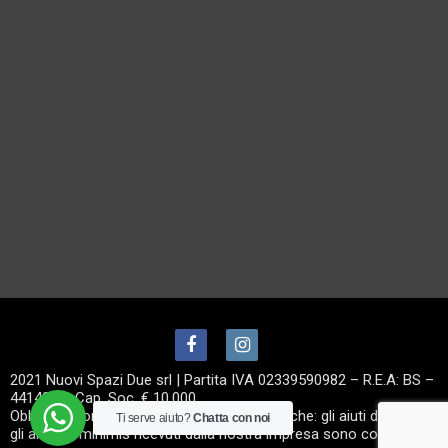
2021 Nuovi Spazi Due srl | Partita IVA 02339590982 – R.E.A: BS –
441439 – Cap. Soc. € 10.000
Obblighi informativi per le erogazioni pubbliche: gli aiuti di Stato e
Ti serve aiuto?
Chatta con noi
gli aiuti de minimis ricevuti dalla nostra impresa sono contenuti