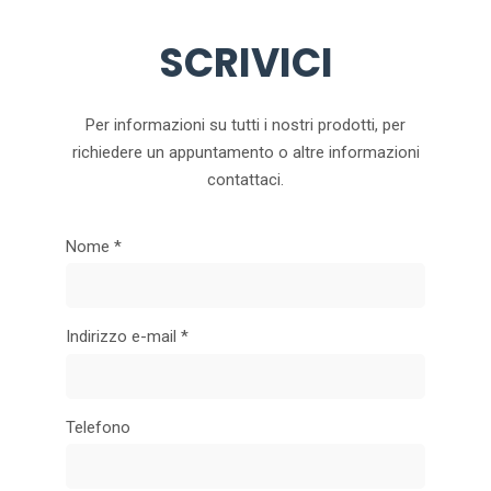
PUNTO VENDITA MILANO
SCRIVICI
Via Lorenteggio, 72, 20146 Milano MI
+390282781333
Per informazioni su tutti i nostri prodotti, per
PUNTO VENDITA MILANO
richiedere un appuntamento o altre informazioni
Via Caccialepori, 17, 20148 Milano MI
contattaci.
+390223174637
Nome *
CENTRO POLTRONE RELAX
Via Viminale, 10, 20131 Milano MI
+39022364336
Indirizzo e-mail *
PUNTO VENDITA MILANO
Via Cenisio, 12, 20154 Milano MI
Telefono
+390234934259