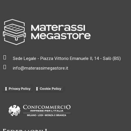
PUNTO VENDITA ROÈ VOLCIANO
Via Roma, 38, 25077 Roé Volciano BS
+39036563725
PUNTO VENDITA TREZZANO SUL NAVIGLIO
Via Leonardo da Vinci 2, Trezzano sul Naviglio
+390284074328
Sede Legale - Piazza Vittorio Emanuele II, 14 - Salò (BS)
PUNTO VENDITA CINISELLO BALSAMO
info@materassimegastore.it
Via Zaffoni 35 - Ang Via Lincoln Cinisello Balsamo
+390235988405
Privacy Policy
Cookie Policy
PUNTO VENDITA MATERASSI LECCO
Corso Emanuele Filiberto, 101, 23900 Lecco LC
+390341184 0122