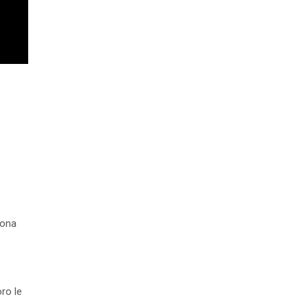
sona
oro le