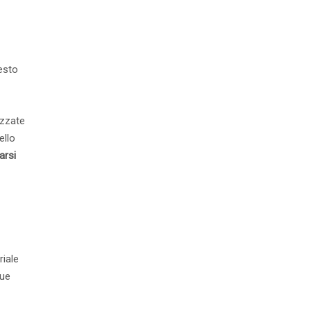
esto
izzate
ello
arsi
riale
gue