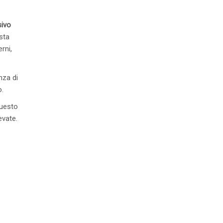
sivo
sta
rni,
nza di
o.
questo
evate.