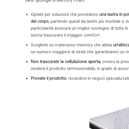
varie tipologie di Memory Foam.
Optate per soluzioni che prevedono
una lastra in po
del corpo
, partendo quindi da lastre più morbide e v
particolarità assicura un miglior sostegno di tutte l
senza trascurare il maggior comfort.
Scegliete un materasso memory che abbia
un’altez
un numero maggiore di strati che garantiranno un m
Non trascurate la cellulazione aperta
, ovvero la pre
renderà il prodotto termosensibile, in grado di assor
Provate il prodotto
, recandovi in negozi specializzat