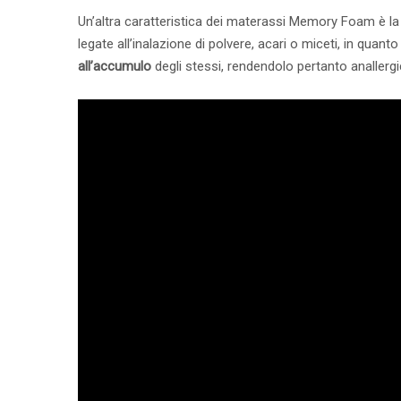
Un’altra caratteristica dei materassi Memory Foam è la 
legate all’inalazione di polvere, acari o miceti, in quanto
all’accumulo
degli stessi, rendendolo pertanto anallergic