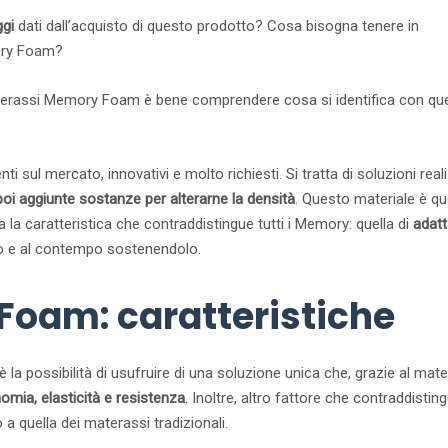
ggi
dati dall’acquisto di questo prodotto? Cosa bisogna tenere in
ory Foam?
materassi Memory Foam è bene comprendere cosa si identifica con qu
sul mercato, innovativi e molto richiesti. Si tratta di soluzioni real
oi aggiunte sostanze per alterarne la densità
. Questo materiale è qu
 la caratteristica che contraddistingue tutti i Memory: quella di
adatt
o e al contempo sostenendolo.
oam: caratteristiche
a possibilità di usufruire di una soluzione unica che, grazie al mate
mia, elasticità e resistenza
. Inoltre, altro fattore che contraddistin
 a quella dei materassi tradizionali.