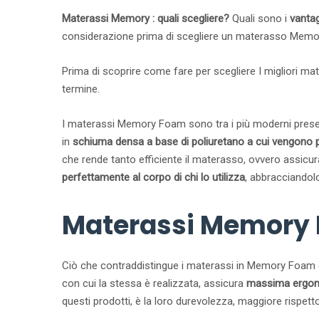
Materassi Memory : quali scegliere?
Quali sono i
vanta
considerazione prima di scegliere un materasso Mem
Prima di scoprire come fare per scegliere I migliori 
termine.
I materassi Memory Foam sono tra i più moderni presenti 
in
schiuma densa a base di poliuretano a cui vengono p
che rende tanto efficiente il materasso, ovvero assicura
perfettamente al corpo di chi lo utilizza
, abbracciandol
Materassi Memory F
Ciò che contraddistingue i materassi in Memory Foam è l
con cui la stessa è realizzata, assicura
massima ergono
questi prodotti, è la loro durevolezza, maggiore rispetto